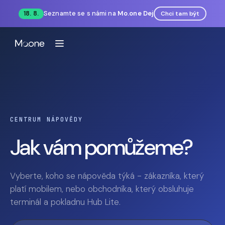
Seznamte se s námi na
Mo.one Dej
18. 8.
Chci tam být
CENTRUM NÁPOVĚDY
Jak vám pomůžeme?
Vyberte, koho se nápověda týká - zákazníka, který
platí mobilem, nebo obchodníka, který obsluhuje
terminál a pokladnu Hub Lite.