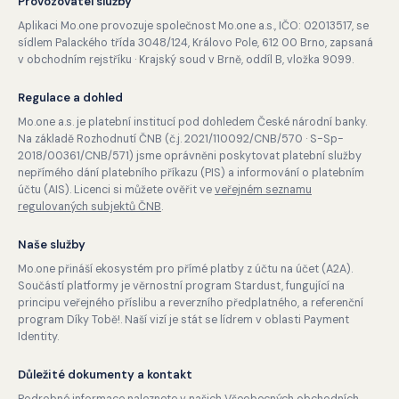
Provozovatel služby
Aplikaci Mo.one provozuje společnost Mo.one a.s., IČO: 02013517, se
sídlem Palackého třída 3048/124, Královo Pole, 612 00 Brno, zapsaná
v obchodním rejstříku · Krajský soud v Brně, oddíl B, vložka 9099.
Regulace a dohled
Mo.one a.s. je platební institucí pod dohledem České národní banky.
Na základě Rozhodnutí ČNB (č.j. 2021/110092/CNB/570 · S-Sp-
2018/00361/CNB/571) jsme oprávněni poskytovat platební služby
nepřímého dání platebního příkazu (PIS) a informování o platebním
účtu (AIS). Licenci si můžete ověřit ve
veřejném seznamu
regulovaných subjektů ČNB
.
Naše služby
Mo.one přináší ekosystém pro přímé platby z účtu na účet (A2A).
Součástí platformy je věrnostní program Stardust, fungující na
principu veřejného příslibu a reverzního předplatného, a referenční
program Díky Tobě!. Naší vizí je stát se lídrem v oblasti Payment
Identity.
Důležité dokumenty a kontakt